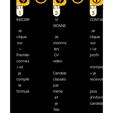
ETAPE
ETAPE
ETAPE
1
2
3
INSCRIPTION
VI​
CONTACTER
SIONNEZ
Je
Je
clique
Je
clique
sur
visionne
sur
«
les
« Le
Première
CV
profil
connexion
vidéo
» et
m’intéresse
je ​
Candidat
» je
complète
classés
recevoir
le
par ​
formulaire.
métie
plus
et
d’information
je
candidat.
fais