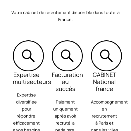
Votre cabinet de recrutement disponible dans toute la
France.
Expertise
Facturation
CABINET
multisecteurs
au
National
succès
france
Expertise
diversifiée
Paiement
Accompagnement
pour
uniquement
en
répondre ​
après avoir
recrutement
efficacement
recruté la ​
à Paris ​et
à vos besoins
perle rare.
dans les villes