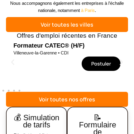
Nous accompagnons également les entreprises à l’échalle
nationale, notamment
à Paris
.
Voir toutes les villes
Offres d'emploi récentes en France
re
Formateur CATEC® (H/F)
Tec
de 
Villeneuve-la-Garenne • CDI
Plais
r
Postuler
Voir toutes nos offres
💰 Simulation
📝
de tarifs
Formulaire
de