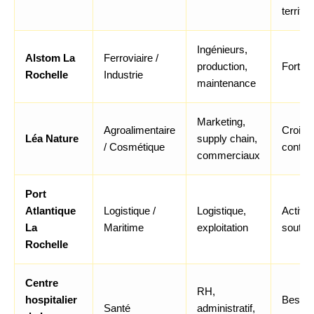
territoi
Ingénieurs,
Alstom La
Ferroviaire /
production,
Forte a
Rochelle
Industrie
maintenance
Marketing,
Agroalimentaire
Croiss
Léa Nature
supply chain,
/ Cosmétique
contin
commerciaux
Port
Atlantique
Logistique /
Logistique,
Activit
La
Maritime
exploitation
souten
Rochelle
Centre
RH,
hospitalier
Besoin
Santé
administratif,