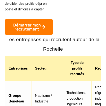
de cibler des profils déjà en
poste et difficiles à capter.
Démarrer mon
recrutement
Les entreprises qui recrutent autour de la
Rochelle
Type de
Entreprises
Secteur
profils
Recru
recrutés
Recru
Techniciens,
régulie
Groupe
Nautisme /
production,
industr
Beneteau
Industrie
ingénieurs
majeur