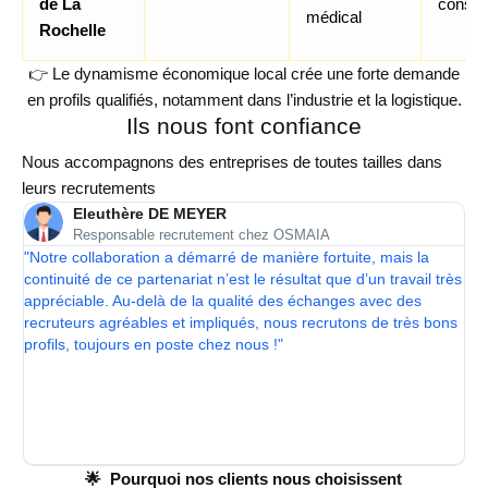
de La
consta
médical
Rochelle
👉 Le dynamisme économique local crée une forte demande
en profils qualifiés, notamment dans l’industrie et la logistique.
Ils nous font confiance
Nous accompagnons des entreprises de toutes tailles dans
leurs recrutements
Eleuthère DE MEYER
Responsable recrutement chez OSMAIA
t
"Notre collaboration a démarré de manière fortuite, mais la
"
ns
continuité de ce partenariat n’est le résultat que d’un travail très
p
t
appréciable. Au-delà de la qualité des échanges avec des
r
recruteurs agréables et impliqués, nous recrutons de très bons
t
profils, toujours en poste chez nous !"
b
f,
d
e
r
r
e
🌟 Pourquoi nos clients nous choisissent