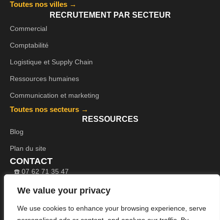
Toutes nos villes →
RECRUTEMENT PAR SECTEUR
Commercial
Comptabilité
Logistique et Supply Chain
Ressources humaines
Communication et marketing
Toutes nos secteurs →
RESSOURCES
Blog
Plan du site
CONTACT
☎️ 07 62 71 35 47
🕐 Lun-Ven : 9h-17h30
We value your privacy
Nous contacter →
We use cookies to enhance your browsing experience, serve