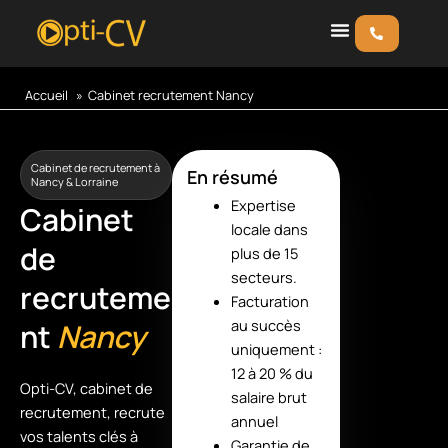
Aller
au
contenu
Accueil
Cabinet recrutement Nancy
Cabinet de recrutement à
En résumé
Nancy & Lorraine
Expertise
Cabinet
locale dans
de
plus de 15
secteurs.
recruteme
Facturation
au succès
nt
Nancy
uniquement :
12 à 20 % du
Opti-CV, cabinet de
salaire brut
recrutement, recrute
annuel
vos talents clés à
Garantie de