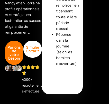
Nancy
et en
Lorraine
:
remplacemen
profils opérationnels
t pendant
et stratégiques,
toute la 1ère
facturation au succès
période
et garantie de
d’essai
remplacement.
Réponse
dans la
journée
Parlons
Simuler
de
un tarif
(selon les
votre
horaires
besoin
d’ouverture)
4000+
recrutement
s effectués