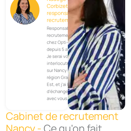
Corbizet,
responsable
recrutement
Responsable
recrutement
chez Opti-CV
depuis 5 ans.
Je serai votre
interlocutrice
sur Nancy et la
région Grand
Est, et j’ai hâte
d’échanger
avec vous 😊
Cabinet de recrutement
Nancy -
Ce qu'on fait