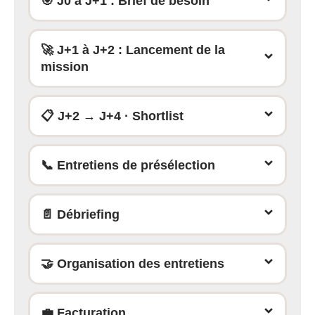
🎯 J0 à J+1 : Brief de besoin
🚀 J+1 à J+2 : Lancement de la
mission
📋 J+2 → J+4 · Shortlist
📞 Entretiens de présélection
📄 Débriefing
🤝 Organisation des entretiens
💼 Facturation