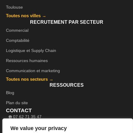
Toulouse
Toutes nos villes →
RECRUTEMENT PAR SECTEUR
Commercial
Comptabilité
Logistique et Supply Chain
Ressources humaines
Communication et marketing
Toutes nos secteurs →
RESSOURCES
Blog
Plan du site
CONTACT
☎️ 07 62 71 35 47
🕐 Lun-Ven : 9h-17h30
We value your privacy